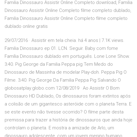
Familia Dinossauro Assistir Online Completo download, Familia
Dinossauro Assistir Online Completo filme completo dublado,
Familia Dinossauro Assistir Online Completo filme completo
dublado online gratis
29/07/2016 · Assistir em tela cheia. há 4 anos | 7.1K views.
Familia Dinossauro ep 01. LCN. Seguir. Baby com fome
Família Dinossauro dublado em português. Lone Lone Show.
3:40. Pig George da Familia Peppa pig Tem Medo do
Dinossauro de Massinha de modelar Play-doh. Peppa Pig O
Filme. 3:40. Pig George Da Familia Peppa Pig Salvando O
globosatplay.globo.com 12/08/2019 · Ao Assistir O Bom
Dinossauro HD Dublado, Os dinossauros foram extintos após
a colisão de um gigantesco asteróide com o planeta Terra. E
se este evento não tivesse ocorrido? O filme parte desta
premissa para trazer a história de dinossauros que ainda hoje
controlam o planeta. E mostra a amizade de Arlo, um
dinossauro adolescente, com um jovem menino humano,