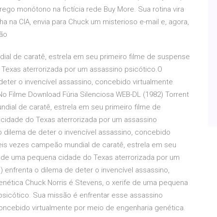
go monótono na fictícia rede Buy More. Sua rotina vira
 na CIA, envia para Chuck um misterioso e-mail e, agora,
ão
ial de caratê, estrela em seu primeiro filme de suspense
Texas aterrorizada por um assassino psicótico.O
deter o invencível assassino, concebido virtualmente
No Filme Download Fúria Silenciosa WEB-DL (1982) Torrent
dial de caratê, estrela em seu primeiro filme de
cidade do Texas aterrorizada por um assassino
o dilema de deter o invencível assassino, concebido
seis vezes campeão mundial de caratê, estrela em seu
e de uma pequena cidade do Texas aterrorizada por um
 enfrenta o dilema de deter o invencível assassino,
enética Chuck Norris é Stevens, o xerife de uma pequena
psicótico. Sua missão é enfrentar esse assassino
concebido virtualmente por meio de engenharia genética.