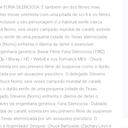
 é FÚRIA SILENCIOSA. É também um dos filmes mais
r movie oitentista com uma pitada de sci-fi e os filmes
inclusive o seu personagem é o habitual xerife casca
 Norris, seis vezes campeão mundial de caratê, estrela
o xerife de uma pequena cidade do Texas aterrorizada
(Norris) enfrenta o dilema de deter o invencível
enharia genética. Baixar Filme Fúria Silenciosa (1982)
p / Bluray / HD / Webdl e nos formatos MKV - Chuck
estrela em seu primeiro filme de suspense como o durão
izada por um assassino psicótico. O delegado Stevens
 Chuck Norris, seis vezes campeão mundial de caratê,
o o durão xerife de uma pequena cidade do Texas
gado Stevens (Norris) enfrenta o dilema de deter o
avés da engenharia genética. Fúria Silenciosa - Dublado
ial de caratê, estrela em seu primeiro filme de suspense
Texas aterrorizada por um assassino psicótico. O
o e legendado! Sinopse. Chuck Bartowski (Zachary Levi) é