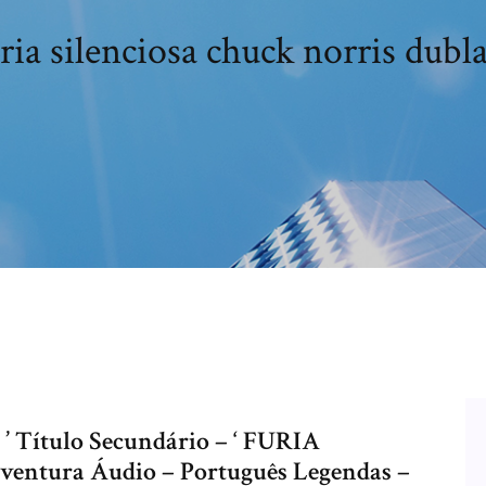
ria silenciosa chuck norris dubl
’ Título Secundário – ‘ FURIA
ventura Áudio – Português Legendas –