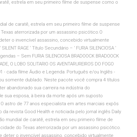
ratê, estrela em seu primeiro filme de suspense como o
ial de caratê, estrela em seu primeiro filme de suspense
Texas aterrorizada por um assassino psicótico.O
deter o invencível assassino, concebido virtualmente
 ‘ SILENT RAGE ’ Título Secundário – ‘ FURIA SILENCIOSA ’
 Legendas – Sem FURIA SILENCIOSA BRADOOCK BRADOOCK
DE, O LOBO SOLITARIO OS AVENTARUREIROS DO FOGO
- cada filme Áudio e Legenda: Português e/ou Inglês -
ou somente dublado. Neste pacote você compra 4 títulos
 ter abandonado sua carreira na indústria do
e sua esposa, à beira da morte após um suposto
O astro de 77 anos especialista em artes marciais expôs
da revista Good Health e noticiada pelo jornal inglês Daily
ão mundial de caratê, estrela em seu primeiro filme de
idade do Texas aterrorizada por um assassino psicótico.
e deter o invencível assassino, concebido virtualmente