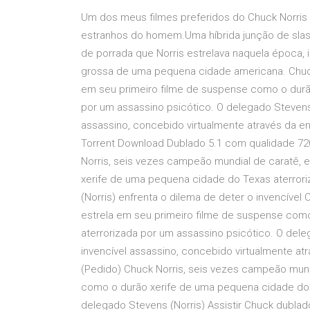
Um dos meus filmes preferidos do Chuck Norris
estranhos do homem.Uma híbrida junção de slashe
de porrada que Norris estrelava naquela época, 
grossa de uma pequena cidade americana. Chuck
em seu primeiro filme de suspense como o durã
por um assassino psicótico. O delegado Stevens 
assassino, concebido virtualmente através da eng
Torrent Download Dublado 5.1 com qualidade 720
Norris, seis vezes campeão mundial de caratê, 
xerife de uma pequena cidade do Texas aterror
(Norris) enfrenta o dilema de deter o invencível
estrela em seu primeiro filme de suspense com
aterrorizada por um assassino psicótico. O dele
invencível assassino, concebido virtualmente atr
(Pedido) Chuck Norris, seis vezes campeão mund
como o durão xerife de uma pequena cidade do 
delegado Stevens (Norris) Assistir Chuck dublad