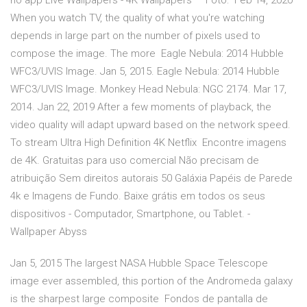
no app Live Wallpapers - 4K Wallpapers — Foto: Feb 14, 2020
When you watch TV, the quality of what you're watching
depends in large part on the number of pixels used to
compose the image. The more Eagle Nebula: 2014 Hubble
WFC3/UVIS Image. Jan 5, 2015. Eagle Nebula: 2014 Hubble
WFC3/UVIS Image. Monkey Head Nebula: NGC 2174. Mar 17,
2014. Jan 22, 2019 After a few moments of playback, the
video quality will adapt upward based on the network speed.
To stream Ultra High Definition 4K Netflix Encontre imagens
de 4K. Gratuitas para uso comercial Não precisam de
atribuição Sem direitos autorais 50 Galáxia Papéis de Parede
4k e Imagens de Fundo. Baixe grátis em todos os seus
dispositivos - Computador, Smartphone, ou Tablet. -
Wallpaper Abyss
Jan 5, 2015 The largest NASA Hubble Space Telescope
image ever assembled, this portion of the Andromeda galaxy
is the sharpest large composite Fondos de pantalla de