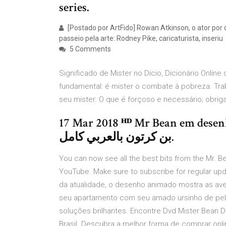
series.
[Postado por ArtFido] Rowan Atkinson, o ator por 
passeio pela arte: Rodney Pike, caricaturista, inseriu
5 Comments
Significado de Mister no Dicio, Dicionário Online
fundamental: é mister o combate à pobreza. Traba
seu mister. O que é forçoso e necessário; obrigat
17 Mar 2018 ᴴᴰ Mr Bean em desenho
بن كرتون بالعربي كامل.
You can now see all the best bits from the Mr. 
YouTube. Make sure to subscribe for regular u
da atualidade, o desenho animado mostra as ave
seu apartamento com seu amado ursinho de pelú
soluções brilhantes. Encontre Dvd Mister Bean 
Brasil. Descubra a melhor forma de comprar onl