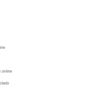
ine
 online
ublado