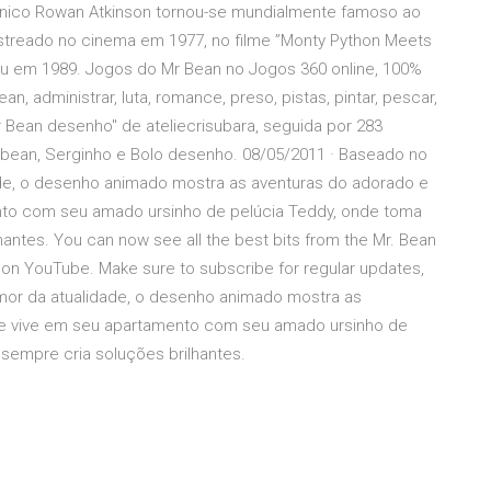
britânico Rowan Atkinson tornou-se mundialmente famoso ao
 estreado no cinema em 1977, no filme ”Monty Python Meets
iu em 1989. Jogos do Mr Bean no Jogos 360 online, 100%
, administrar, luta, romance, preso, pistas, pintar, pescar,
r Bean desenho" de ateliecrisubara, seguida por 283
r bean, Serginho e Bolo desenho. 08/05/2011 · Baseado no
de, o desenho animado mostra as aventuras do adorado e
nto com seu amado ursinho de pelúcia Teddy, onde toma
antes. You can now see all the best bits from the Mr. Bean
on YouTube. Make sure to subscribe for regular updates,
or da atualidade, o desenho animado mostra as
ue vive em seu apartamento com seu amado ursinho de
sempre cria soluções brilhantes.