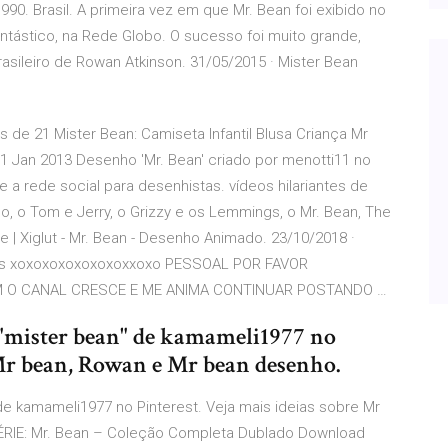
990. Brasil. A primeira vez em que Mr. Bean foi exibido no
ntástico, na Rede Globo. O sucesso foi muito grande,
sileiro de Rowan Atkinson. 31/05/2015 · Mister Bean
 de 21 Mister Bean: Camiseta Infantil Blusa Criança Mr
 Jan 2013 Desenho 'Mr. Bean' criado por menotti11 no
e a rede social para desenhistas. vídeos hilariantes de
o Tom e Jerry, o Grizzy e os Lemmings, o Mr. Bean, The
e | Xiglut - Mr. Bean - Desenho Animado. 23/10/2018 ·
odes xoxoxoxoxoxoxoxxoxo PESSOAL POR FAVOR
M O CANAL CRESCE E ME ANIMA CONTINUAR POSTANDO …
a "mister bean" de kamameli1977 no
 Mr bean, Rowan e Mr bean desenho.
 de kamameli1977 no Pinterest. Veja mais ideias sobre Mr
RIE: Mr. Bean – Coleção Completa Dublado Download