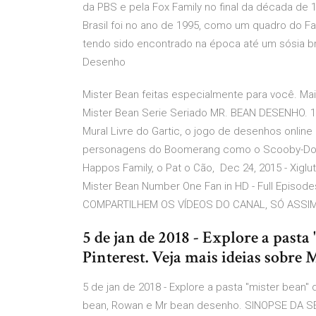
da PBS e pela Fox Family no final da década de 1
Brasil foi no ano de 1995, como um quadro do Fa
tendo sido encontrado na época até um sósia bra
Desenho
Mister Bean feitas especialmente para você. Mais
Mister Bean Serie Seriado MR. BEAN DESENHO. 11
Mural Livre do Gartic, o jogo de desenhos online 
personagens do Boomerang como o Scooby-Doo, 
Happos Family, o Pat o Cão, Dec 24, 2015 - Xiglut
Mister Bean Number One Fan in HD - Full Epis
COMPARTILHEM OS VÍDEOS DO CANAL, SÓ ASSI
5 de jan de 2018 - Explore a past
Pinterest. Veja mais ideias sobre
5 de jan de 2018 - Explore a pasta "mister bean"
bean, Rowan e Mr bean desenho. SINOPSE DA SÉ