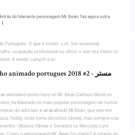
detrás do hilariante personagem Mr. Bean, faz agora outra
 de Português. O que é mister: s.m. Ser essencial,
lho, ocupação profissional ou ofício: o ator era ótimo no
ório: é mister cumprir a lei.
 animado portugues 2018 #2 - مستر
Bean animated series here on Mr. Bean Cartoon World on
pdates, ha Baseado no mais popular personagem de humor
nturas do adorado e atrapalhado Mr.Bean, que vive em
cia Teddy, onde toma decisões idiotas, mas sempre cria
Desenho - Música, Filmes e Seriados no Mercado Livre
ine. Como o personagem Mr. Bean foi criado? A origem do