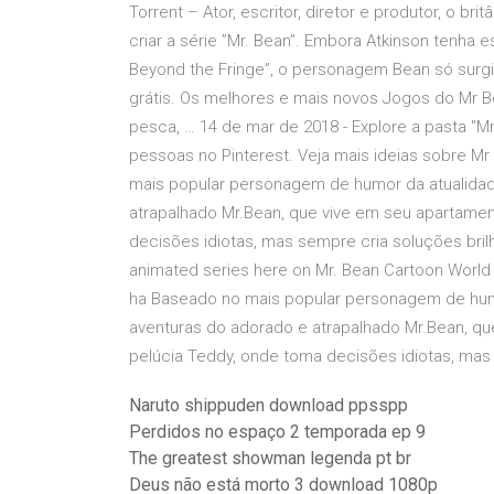
Torrent – Ator, escritor, diretor e produtor, o 
criar a série ”Mr. Bean”. Embora Atkinson tenha
Beyond the Fringe”, o personagem Bean só surg
grátis. Os melhores e mais novos Jogos do Mr Bean
pesca, … 14 de mar de 2018 - Explore a pasta "M
pessoas no Pinterest. Veja mais ideias sobre M
mais popular personagem de humor da atualida
atrapalhado Mr.Bean, que vive em seu apartame
decisões idiotas, mas sempre cria soluções brilh
animated series here on Mr. Bean Cartoon World 
ha Baseado no mais popular personagem de hum
aventuras do adorado e atrapalhado Mr.Bean, q
pelúcia Teddy, onde toma decisões idiotas, mas 
Naruto shippuden download ppsspp
Perdidos no espaço 2 temporada ep 9
The greatest showman legenda pt br
Deus não está morto 3 download 1080p