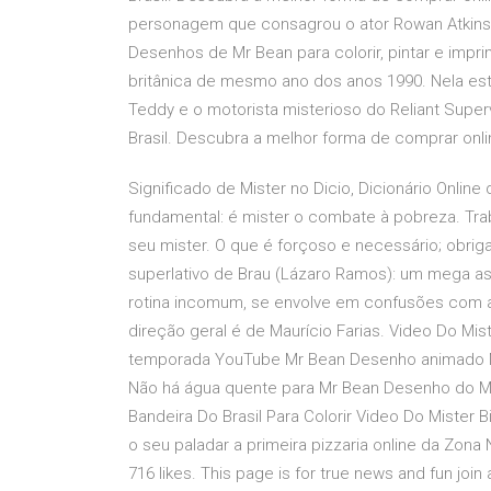
personagem que consagrou o ator Rowan Atkinson
Desenhos de Mr Bean para colorir, pintar e impr
britânica de mesmo ano dos anos 1990. Nela estã
Teddy e o motorista misterioso do Reliant Supe
Brasil. Descubra a melhor forma de comprar onli
Significado de Mister no Dicio, Dicionário Online
fundamental: é mister o combate à pobreza. Traba
seu mister. O que é forçoso e necessário; obrigat
superlativo de Brau (Lázaro Ramos): um mega a
rotina incomum, se envolve em confusões com a n
direção geral é de Maurício Farias. Video Do M
temporada YouTube Mr Bean Desenho animado 
Não há água quente para Mr Bean Desenho do 
Bandeira Do Brasil Para Colorir Video Do Mister
o seu paladar a primeira pizzaria online da Zona
716 likes. This page is for true news and fun jo