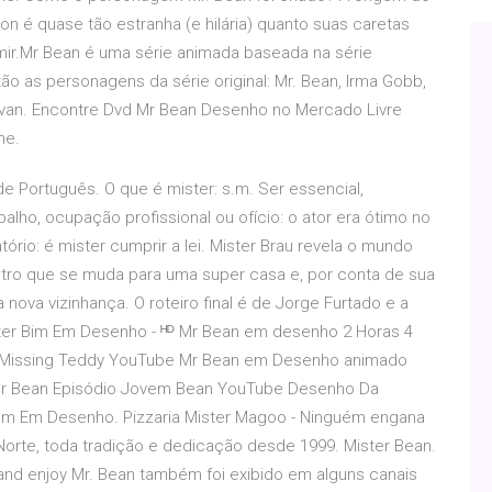
 é quase tão estranha (e hilária) quanto suas caretas
imir.Mr Bean é uma série animada baseada na série
o as personagens da série original: Mr. Bean, Irma Gobb,
rvan. Encontre Dvd Mr Bean Desenho no Mercado Livre
ne.
 de Português. O que é mister: s.m. Ser essencial,
lho, ocupação profissional ou ofício: o ator era ótimo no
ório: é mister cumprir a lei. Mister Brau revela o mundo
stro que se muda para uma super casa e, por conta de sua
ova vizinhança. O roteiro final é de Jorge Furtado e a
ister Bim Em Desenho - ᴴᴰ Mr Bean em desenho 2 Horas 4
Missing Teddy YouTube Mr Bean em Desenho animado
Mr Bean Episódio Jovem Bean YouTube Desenho Da
 Bim Em Desenho. Pizzaria Mister Magoo - Ninguém engana
 Norte, toda tradição e dedicação desde 1999. Mister Bean.
in and enjoy Mr. Bean também foi exibido em alguns canais