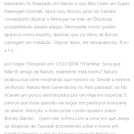
basearam foi finalizado em Naruto e seu filho criam um Super
Rasengan Uzumaki. Após isso, Boruto, junto do Sasuke,
conseguem destruir o Rinnegan na mão do Ōtsutsuki,
possibilitando aquele ataque. Momoshiki morre, porém
aparece como espírito, dizendo que os olhos de Boruto
carregam um maldição. Depois disso, ele desapareceu. N a r
u t o …
por Felipe Theophilo em 17/07/2018 ??Partilhar. Será que
Killer B, amigo de Naruto, realmente está morto? Naruto
acabou sua série mostrando que mesmo os Desde a estreia
de Boruto: Naruto Next Generations, no mês passado, os fãs
ficaram um pouco aterrorizados por um ninja em especial. E
parece que essa questão vai seguir em pauta por boa parte
do anime. Atenção: o texto pode conter spoilers sobre
Boruto: Naruto … Quem não sofreu com a cena em que Jiraya
se despede de Tsunade prometendo voltar e morre em