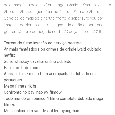
pelo mangá ou pelo … #Personagem #anime #naruto #minato
#boruto. #Personagem #anime #naruto #minato #boruto .
Salvo de go mais se o naruto morre ja saber livro vou por
imagens de Naruto que tenha gostado então espero que
gostem😊 Livro começado no dia 20 de janeiro de 2018 …
Torrent do filme invasão ao serviço secreto
Animais fantásticos os crimes de grindelwald dublado
netflix
Serie whiskey cavalier online dublado
Baixar cd bob zoom
Assistir filme muito bem acompanhada dublado em
portugues
Mega filmes 4k br
Confronto no pavilhão 99 filmow
Todo mundo em panico 4 filme completo dublado mega
filmes
Mr. sunshine um raio de sol lee byung-hun