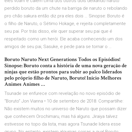
eles voam e caiem cima dos outros dois deixando naruto
perdido boruto da um chute na barriga de naruto o rebolando
pro chão sakura então diz pra eles dois … Sinopse: Boruto é
o filho de Naruto, o Sétimo Hokage, e rejeita completamente
seu pai. Por trás disso, ele quer superar seu pai que é
respeitado como um herói. Ele acaba conhecendo um dos
amigos de seu pai, Sasuke, e pede para se tornar o …
Boruto Naruto Next Generations Todos os Episódios!
Sinopse: Boruto conta a história de uma nova geração de
ninjas que estão prontos para subir ao palco liderados
pelo próprio filho de Naruto, Boruto! Início Melhores
Animes Animes …
Tsunade se enfurece com revelação no novo episódio de
“Boruto” Jon Vianna • 10 de setembro de 2018. Compartilhe:
Não existem muitos no universo de Naruto que possam dizer
que conhecem Orochimaru, mas há alguns. Jiraiya talvez
estivesse no topo da lista, mas agora Tsunade lidera esse
grupo. No entanto, existem algumas coisas a qual Boruto: