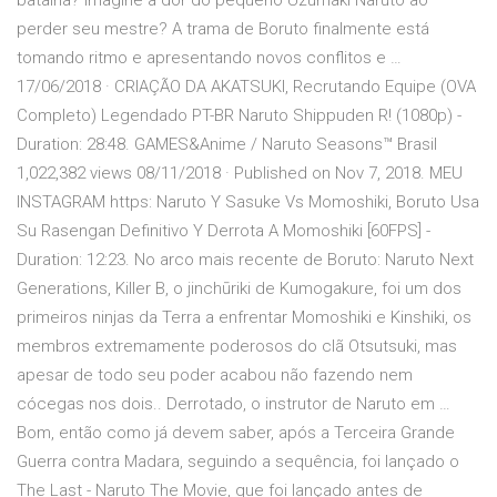
batalha? Imagine a dor do pequeno Uzumaki Naruto ao
perder seu mestre? A trama de Boruto finalmente está
tomando ritmo e apresentando novos conflitos e …
17/06/2018 · CRIAÇÃO DA AKATSUKI, Recrutando Equipe (OVA
Completo) Legendado PT-BR Naruto Shippuden R! (1080p) -
Duration: 28:48. GAMES&Anime / Naruto Seasons™ Brasil
1,022,382 views 08/11/2018 · Published on Nov 7, 2018. MEU
INSTAGRAM https: Naruto Y Sasuke Vs Momoshiki, Boruto Usa
Su Rasengan Definitivo Y Derrota A Momoshiki [60FPS] -
Duration: 12:23. No arco mais recente de Boruto: Naruto Next
Generations, Killer B, o jinchūriki de Kumogakure, foi um dos
primeiros ninjas da Terra a enfrentar Momoshiki e Kinshiki, os
membros extremamente poderosos do clã Otsutsuki, mas
apesar de todo seu poder acabou não fazendo nem
cócegas nos dois.. Derrotado, o instrutor de Naruto em …
Bom, então como já devem saber, após a Terceira Grande
Guerra contra Madara, seguindo a sequência, foi lançado o
The Last - Naruto The Movie, que foi lançado antes de