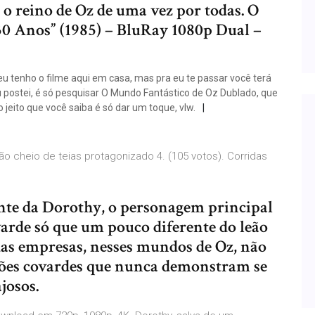
o reino de Oz de uma vez por todas. O
0 Anos” (1985) – BluRay 1080p Dual –
u tenho o filme aqui em casa, mas pra eu te passar você terá
u postei, é só pesquisar O Mundo Fantástico de Oz Dublado, que
ro jeito que você saiba é só dar um toque, vlw.
 cheio de teias protagonizado 4. (105 votos). Corridas
d
nte da Dorothy, o personagem principal
rde só que um pouco diferente do leão
das empresas, nesses mundos de Oz, não
eões covardes que nunca demonstram se
josos.