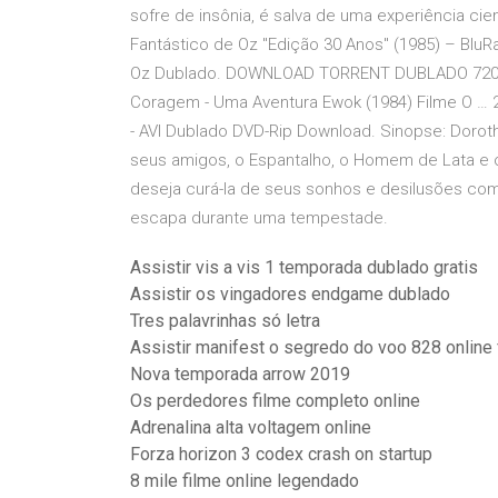
sofre de insônia, é salva de uma experiência ci
Fantástico de Oz "Edição 30 Anos" (1985) – BluR
Oz Dublado. DOWNLOAD TORRENT DUBLADO 720P 
Coragem - Uma Aventura Ewok (1984) Filme O … 2
- AVI Dublado DVD-Rip Download. Sinopse: Doro
seus amigos, o Espantalho, o Homem de Lata e 
deseja curá-la de seus sonhos e desilusões co
escapa durante uma tempestade.
Assistir vis a vis 1 temporada dublado gratis
Assistir os vingadores endgame dublado
Tres palavrinhas só letra
Assistir manifest o segredo do voo 828 online 
Nova temporada arrow 2019
Os perdedores filme completo online
Adrenalina alta voltagem online
Forza horizon 3 codex crash on startup
8 mile filme online legendado