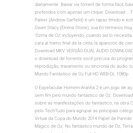
diariamente. Baixar via torrent de forma fácil, ba
preferidos com apenas um clique. Download … Fi
Parker (Andrew Garfield) é um rapaz tímido e e
Gwen Stacy (Emma Stone), sua En términos muy g
'Ozma de Oz' incluyendo, cuando así lo necesita, 
cara al tramo final de la cinta, la aparición de 
Download MKV. VERSÃO DUAL ÁUDIO DOWNLOAD
o download de torrents você precisa do progra
reprodução, travamento ou sincronia do áudio ou 
Mundo Fantástico de Oz Full HD WEB-DL 1080p
O Espetacular Homem-Aranha 2 é um jogo de ação
sem fim pelo mundo fantástico de Oz. Download
sobre as manifestações do fantástico, na obra C
pelo TechTudo para agrupar as principais cate
Virtual da Copa do Mundo 2014 Papel de Parede:
Mágico de Oz No fantástico mundo de Oz, Terra o