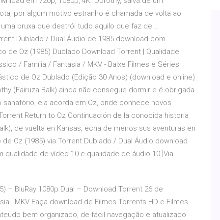
ownload em 720p, 1080p, 4K. Dorothy, salva de um
rota, por algum motivo estranho é chamada de volta ao
uma bruxa que destrói tudo aquilo que faz de …
rrent Dublado / Dual Áudio de 1985 download com
co de Oz (1985) Dublado Download Torrent | Qualidade:
sico / Família / Fantasia / MKV - Baixe Filmes e Séries
ástico de Oz Dublado (Edição 30 Anos) (download e online)
thy (Fairuza Balk) ainda não consegue dormir e é obrigada
o sanatório, ela acorda em Oz, onde conhece novos
orrent Return to Oz Continuación de la conocida historia
Balk), de vuelta en Kansas, echa de menos sus aventuras en
o de Oz (1985) via Torrent Dublado / Dual Áudio download
 qualidade de vídeo 10 e qualidade de áudio 10 [Via
5) – BluRay 1080p Dual – Download Torrent 26 de
asia , MKV Faça download de Filmes Torrents HD e Filmes
nteúdo bem organizado, de fácil navegação e atualizado