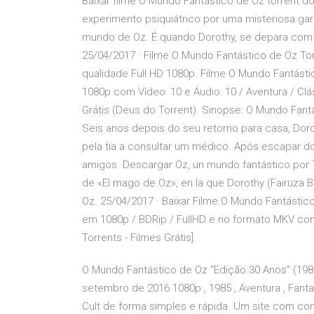
Baixar filme O Mundo Fantástico de Oz torrent d
experimento psiquiátrico por uma misteriosa ga
mundo de Oz. É quando Dorothy, se depara com 
25/04/2017 · Filme O Mundo Fantástico de Oz To
qualidade Full HD 1080p. Filme O Mundo Fantásti
1080p com Vídeo: 10 e Áudio: 10 / Aventura / Clás
Grátis (Deus do Torrent). Sinopse: O Mundo Fant
Seis anos depois do seu retorno para casa, Doro
pela tia a consultar um médico. Após escapar d
amigos. Descargar Oz, un mundo fantástico por T
de «El mago de Oz», en la que Dorothy (Fairuza 
Oz. 25/04/2017 · Baixar Filme O Mundo Fantástic
em 1080p / BDRip / FullHD e no formato MKV com
Torrents - Filmes Grátis].
O Mundo Fantástico de Oz “Edição 30 Anos” (198
setembro de 2016 1080p , 1985 , Aventura , Fant
Cult de forma simples e rápida. Um site com co