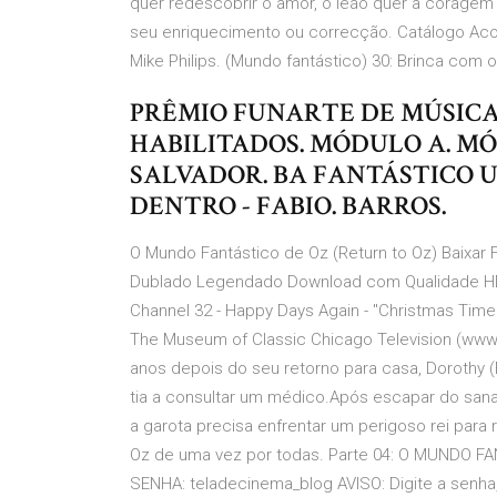
quer redescobrir o amor, o leão quer a coragem
seu enriquecimento ou correcção. Catálogo Acon
Mike Philips. (Mundo fantástico) 30: Brinca com o z
PRÊMIO FUNARTE DE MÚSICA 
HABILITADOS. MÓDULO A. MÓ
SALVADOR. BA FANTÁSTICO 
DENTRO - FABIO. BARROS.
O Mundo Fantástico de Oz (Return to Oz) Baixar
Dublado Legendado Download com Qualidade HD 
Channel 32 - Happy Days Again - "Christmas Time"
The Museum of Classic Chicago Television (ww
anos depois do seu retorno para casa, Dorothy (
tia a consultar um médico.Após escapar do sana
a garota precisa enfrentar um perigoso rei para
Oz de uma vez por todas. Parte 04: O MUNDO 
SENHA: teladecinema_blog AVISO: Digite a senha,