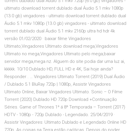
torrent dublado dual Áudio 5.1 mkv 720p (6.0 gb) vingadores -
ultimato download torrent dublado dual Áudio 5.1 mkv 1080p
(13.0 gb) vingadores - ultimato download torrent dublado dual
Áudio 5.1 mkv 1080p (13.0 gb) vingadores - ultimato download
torrent dublado dual Áudio 5.1 mkv 2160p ultra hd hdr 4k
versão 01/02/2020 · baixar filme Vingadores
Ultimato,Vingadores Ultimato download mega,Vingadores
Ultimato no mega,Vingadores Ultimato pelo mega,baixar
servidor mega,mega.nz. Alguem do site podia dar uma luz ai,
kkkkk. 10/10 Dublado HD, FULL HD e 4K, Sai hoje ainda?
Responder . … Vingadores Ultimato Torrent (2019) Dual Áudio
/ Dublado 5.1 BluRay 720p | 1080p, Assistir Vingadores
Ultimato Online, Baixar Vingadores Ultimato. Sonic – O Filme
Torrent (2020) Dublado HD 720p Download +Continuação
Séries. Game of Thrones 1ª á 8ª Temporada – Torrent (2017)
HDTV - 1080p - 720p Dublado - Legendado. 25/04/2019 ·
Assistir Vingadores: Ultimato Dublado e Legendado Online HD
720p. As coisas na Terra estão caóticas. Depois do poder