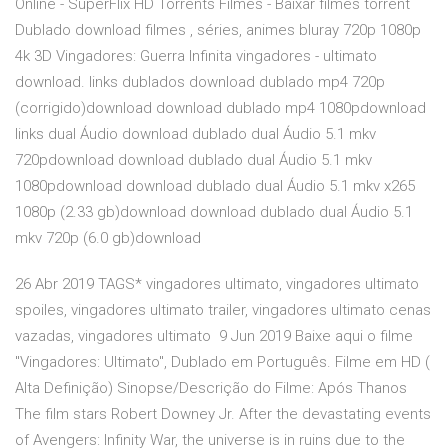
Online - SuperFlix HD Torrents Filmes - Baixar filmes torrent
Dublado download filmes , séries, animes bluray 720p 1080p
4k 3D Vingadores: Guerra Infinita vingadores - ultimato
download. links dublados download dublado mp4 720p
(corrigido)download download dublado mp4 1080pdownload
links dual Áudio download dublado dual Áudio 5.1 mkv
720pdownload download dublado dual Áudio 5.1 mkv
1080pdownload download dublado dual Áudio 5.1 mkv x265
1080p (2.33 gb)download download dublado dual Áudio 5.1
mkv 720p (6.0 gb)download
26 Abr 2019 TAGS* vingadores ultimato, vingadores ultimato
spoiles, vingadores ultimato trailer, vingadores ultimato cenas
vazadas, vingadores ultimato 9 Jun 2019 Baixe aqui o filme
"Vingadores: Ultimato", Dublado em Português. Filme em HD (
Alta Definição) Sinopse/Descrição do Filme: Após Thanos
The film stars Robert Downey Jr. After the devastating events
of Avengers: Infinity War, the universe is in ruins due to the